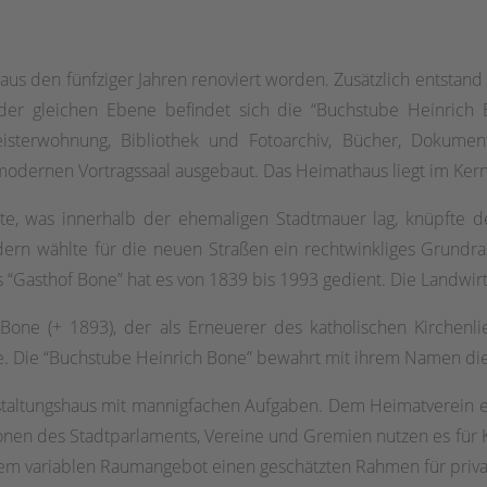
 aus den fünfziger Jahren renoviert worden. Zusätzlich entstan
er gleichen Ebene befindet sich die “Buchstube Heinrich Bo
terwohnung, Bibliothek und Fotoarchiv, Bücher, Dokument
odernen Vortragssaal ausgebaut. Das Heimathaus liegt im Ker
tete, was innerhalb der ehemaligen Stadtmauer lag, knüpfte
ndern wählte für die neuen Straßen ein rechtwinkliges Grundr
ls “Gasthof Bone” hat es von 1839 bis 1993 gedient. Die Landwir
Bone (+ 1893), der als Erneuerer des katholischen Kirchenlie
de. Die “Buchstube Heinrich Bone” bewahrt mit ihrem Namen die
staltungshaus mit mannigfachen Aufgaben. Dem Heimatverein er
ionen des Stadtparlaments, Vereine und Gremien nutzen es für
inem variablen Raumangebot einen geschätzten Rahmen für priva