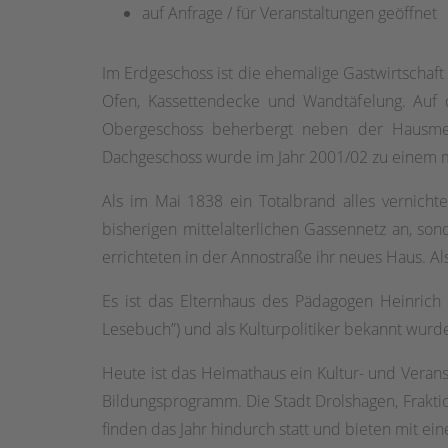
auf Anfrage / für Veranstaltungen geöffnet
Im Erdgeschoss ist die ehemalige Gastwirtschaft
Ofen, Kassettendecke und Wandtäfelung. Auf d
Obergeschoss beherbergt neben der Hausmeis
Dachgeschoss wurde im Jahr 2001/02 zu einem m
Als im Mai 1838 ein Totalbrand alles vernich
bisherigen mittelalterlichen Gassennetz an, so
errichteten in der Annostraße ihr neues Haus. A
Es ist das Elternhaus des Pädagogen Heinrich 
Lesebuch”) und als Kulturpolitiker bekannt wur
Heute ist das Heimathaus ein Kultur- und Veran
Bildungsprogramm. Die Stadt Drolshagen, Frakt
finden das Jahr hindurch statt und bieten mit e