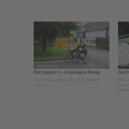
Die Dräulzer 4 - Drolshagen-Runde
Die D
Abwechslungsreiche Strecke, für alle Radtypen
Kleine,
geeignet.
verkehr
hügelig