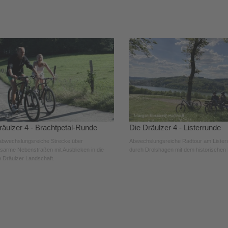
räulzer 4 - Brachtpetal-Runde
Die Dräulzer 4 - Listerrunde
 abwechslungsreiche Strecke über
Abwechslungsreiche Radtour am Listers
sarme Nebenstraßen mit Ausblicken in die
durch Drolshagen mit dem historischen 
e Dräulzer Landschaft.