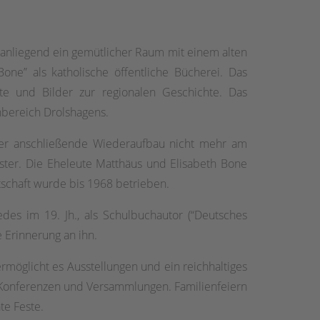
d anliegend ein gemütlicher Raum mit einem alten
ne” als katholische öffentliche Bücherei. Das
e und Bilder zur regionalen Geschichte. Das
nbereich Drolshagens.
 der anschließende Wiederaufbau nicht mehr am
aster. Die Eheleute Matthäus und Elisabeth Bone
tschaft wurde bis 1968 betrieben.
des im 19. Jh., als Schulbuchautor (“Deutsches
 Erinnerung an ihn.
möglicht es Ausstellungen und ein reichhaltiges
 Konferenzen und Versammlungen. Familienfeiern
te Feste.