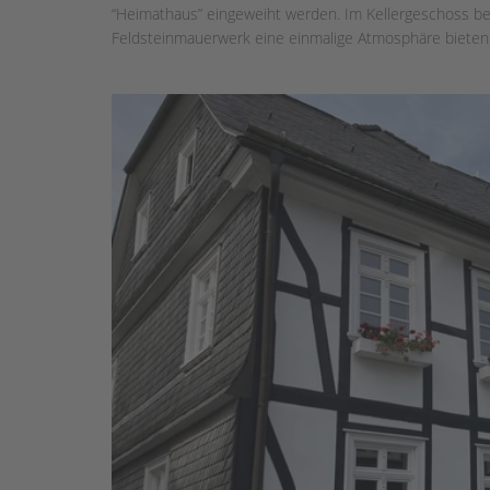
“Heimathaus” eingeweiht werden. Im Kellergeschoss be
Feldsteinmauerwerk eine einmalige Atmosphäre bieten