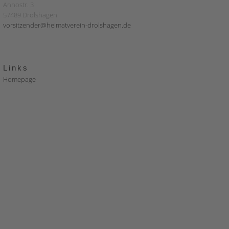
Annostr. 3
57489 Drolshagen
vorsitzender@heimatverein-drolshagen.de
Links
Homepage