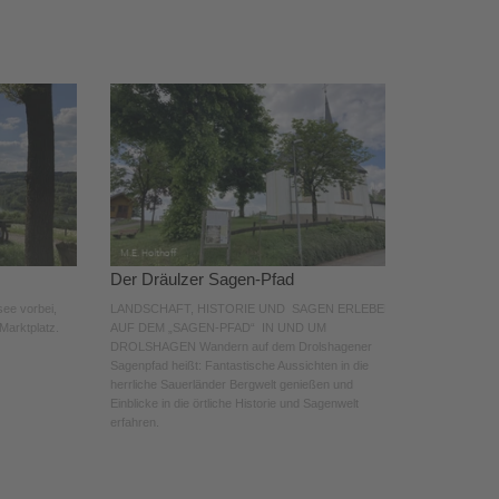
Der Dräulzer Sagen-Pfad
ee vorbei,
LANDSCHAFT, HISTORIE UND SAGEN ERLEBEN
Marktplatz.
AUF DEM „SAGEN-PFAD“ IN UND UM
DROLSHAGEN Wandern auf dem Drolshagener
Sagenpfad heißt: Fantastische Aussichten in die
herrliche Sauerländer Bergwelt genießen und
Einblicke in die örtliche Historie und Sagenwelt
erfahren.