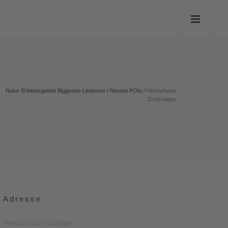
Natur-Erlebnisgebiet Biggesee-Listersee
/
Neusta POIs
/
Heimathaus
Drolshagen
Adresse
Heimathaus Drolshagen