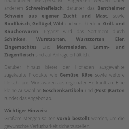
traditioneller Metzgerkunst. Angeboten werden unter
anderem
Schweinefleisch
, darunter das
Bentheimer
Schwein aus eigener Zucht und Mast
, sowie
Rindfleisch
,
Geflügel
,
Wild
und verschiedene
Grill- und
Räucherwaren
. Ergänzt wird das Sortiment durch
Schinken
,
Wurstsorten
,
Wursttorten
,
Eier
,
Eingemachtes
und
Marmeladen
.
Lamm- und
Ziegenfleisch
sind auf Anfrage erhältlich.
Darüber hinaus bietet der Hofladen ausgewählte
zugekaufte Produkte wie
Gemüse
,
Käse
sowie weitere
Fleisch- und Wurstwaren aus regionaler Herkunft an. Eine
kleine Auswahl an
Geschenkartikeln
und
(Post-)Karten
rundet das Angebot ab.
Wichtiger Hinweis:
Größere Mengen sollten
vorab bestellt
werden, um die
gewünschte Verfügbarkeit sicherzustellen.