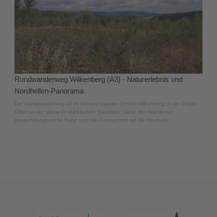
Rundwanderweg Wilkenberg (A3) - Naturerlebnis und
Nordhellen-Panorama
Der Rundwanderweg A3 im Meinerzhagener Ortsteil Wilkenberg, in der Region
Oben an der Volme im Märkischen Sauerland, bietet den Wanderern
abwechslungsreiche Natur und tolle Fernsichten auf die Nordhelle.