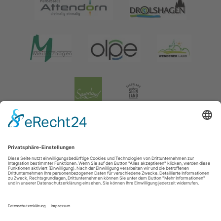
Impressum
|
Datenschutz
|
Social Media Datenschutz
Tourismusverband Biggesee-Listersee
Schüldernhof 17
57439
Attendorn
T: +49 (0) 2722 65 79 240
F: +49 (0) 2722 65 79 241
E: info@bigge-listersee.de