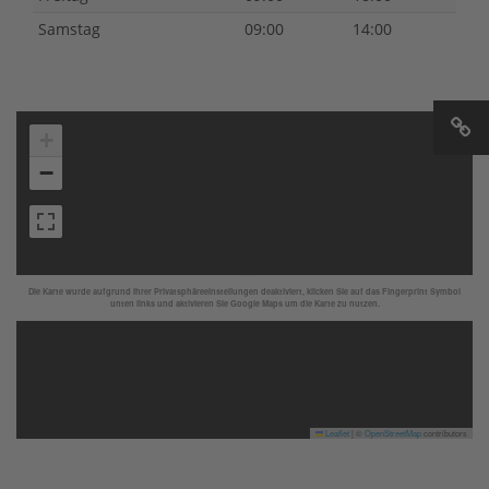
Samstag
09:00
14:00
+
−
Die Karte wurde aufgrund Ihrer Privatsphäreeinstellungen deaktiviert, klicken Sie auf das Fingerprint Symbol
unten links und aktivieren Sie Google Maps um die Karte zu nutzen.
Leaflet
|
©
OpenStreetMap
contributors