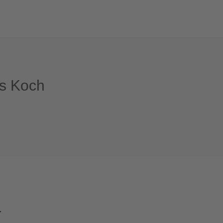
us Koch
-