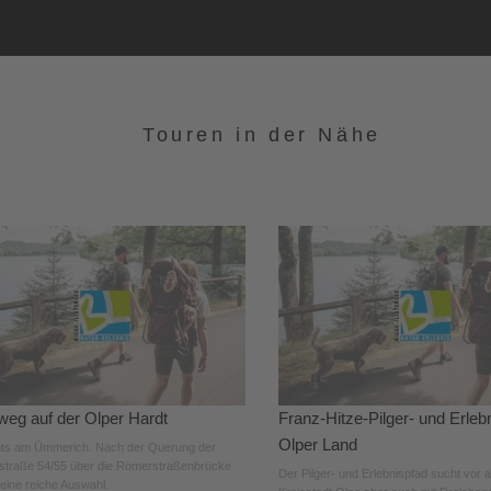
Touren in der Nähe
eg auf der Olper Hardt
Franz-Hitze-Pilger- und Erleb
Olper Land
ts am Ümmerich. Nach der Querung der
traße 54/55 über die Römerstraßenbrücke
Der Pilger- und Erlebnispfad sucht vor a
 eine reiche Auswahl.