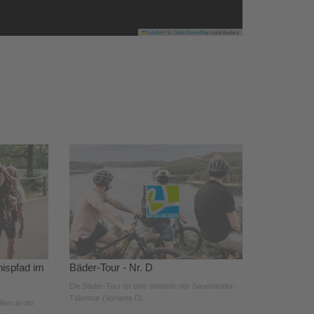
Leaflet
|
©
OpenStreetMap
contributors
nispfad im
Bäder-Tour - Nr. D
Die Bäder-Tour ist eine Variante der Sauerländer-
Tälertour (Variante D).
llem in der