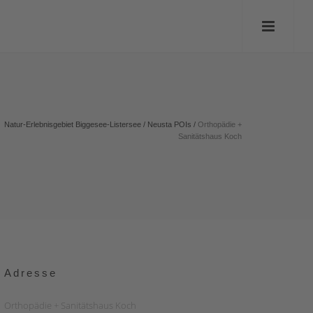
Natur-Erlebnisgebiet Biggesee-Listersee
/
Neusta POIs
/
Orthopädie +
Sanitätshaus Koch
Adresse
Orthopädie + Sanitätshaus Koch