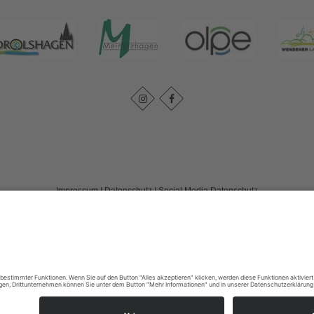
Impressum
|
Datenschutz
|
Social Media Datenschutz
Tourismusverband Biggesee-Listersee
Schüldernhof 17
57439
Attendorn
T: +49 (0) 2722 65 79 240
F: +49 (0) 2722 65 79 241
E: info@bigge-listersee.de
©
2026
Tourismusverband Biggesee-Listersee
Cookie-Einstellungen