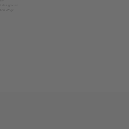
en-
at des großen
alten Wege