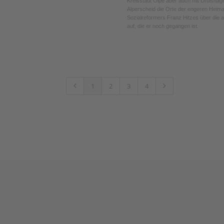
Kreisstadt Olpe aber auch mit Drolshag
Alperscheid die Orte der engeren Heim
Sozialreformers Franz Hitzes über die 
auf, die er noch gegangen ist.
1
2
3
4