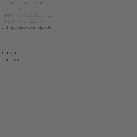
Kurfürst-Heinrich-Straße 10
57462 Olpe
Telefon: 0049 2761 83354 55
Fax: 0049 2761 83354 57
orthopaedie@koch-olpe.de
Links
Homepage