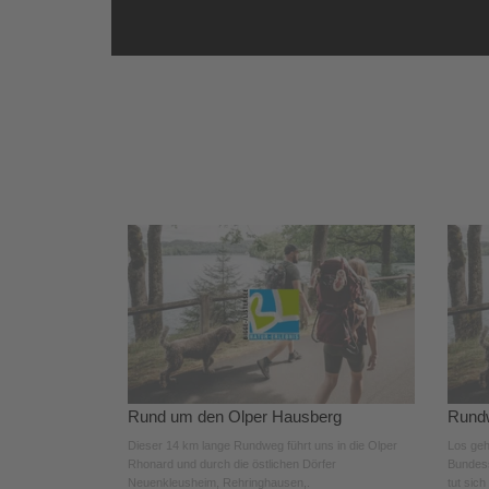
Rund um den Olper Hausberg
Rundw
Dieser 14 km lange Rundweg führt uns in die Olper
Los geh
Rhonard und durch die östlichen Dörfer
Bundess
Neuenkleusheim, Rehringhausen,.
tut sich