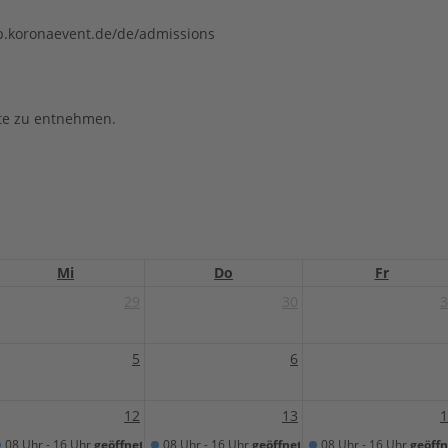
op.koronaevent.de/de/admissions
ite zu entnehmen.
Mi
Do
Fr
29
30
3
5
6
12
13
1
08 Uhr - 16 Uhr
geöffnet
08 Uhr - 16 Uhr
geöffnet
08 Uhr - 16 Uhr
geöffn