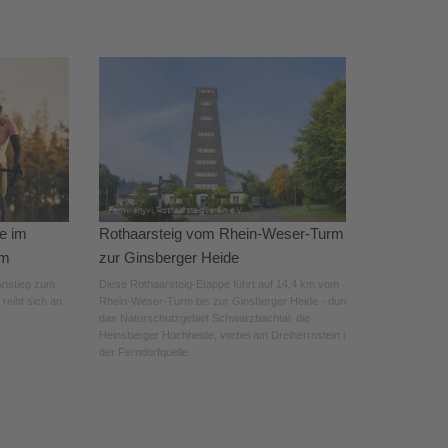
e im
Rothaarsteig vom Rhein-Weser-Turm
rm
zur Ginsberger Heide
Anstieg zum
Diese Rothaarsteig-Etappe führt auf 14,4 km vom
reiht sich an
Rhein-Weser-Turm bis zur Ginsberger Heide - durch
das Naturschutzgebiet Schwarzbachtal, die
Heinsberger Hochheide, vorbei am Dreiherrnstein und
der Ferndorfquelle.