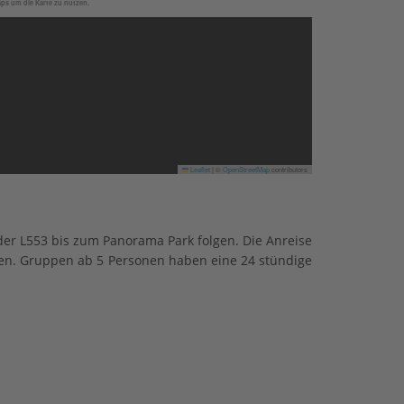
aps um die Karte zu nutzen.
Leaflet
|
©
OpenStreetMap
contributors
er L553 bis zum Panorama Park folgen. Die Anreise
den. Gruppen ab 5 Personen haben eine 24 stündige