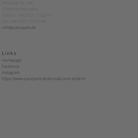
Rinsecker Str. 100
57399 Kirchhundem
Telefon: +49 2723 / 71622-0
Fax: +49 2723 / 71622-99
info@panopark.de
Links
Homepage
Facebook
Instagram
https://www.panopark.de/kontakt-und-anfahrt/