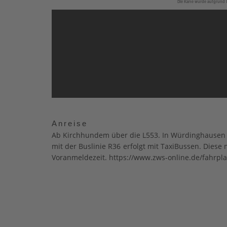
Die Karte wurde aufgrund I
Anreise
Ab Kirchhundem über die L553. In Würdinghausen a
mit der Buslinie R36 erfolgt mit TaxiBussen. Die
Voranmeldezeit. https://www.zws-online.de/fahrpl