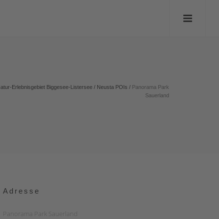
atur-Erlebnisgebiet Biggesee-Listersee
/
Neusta POIs
/
Panorama Park
Sauerland
Adresse
Panorama Park Sauerland