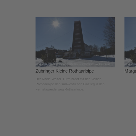
Zubringer Kleine Rothaarloipe
Marga
Der Rhein-Weser-Turm bildet mit der Kleinen
Rothaarloipe den südwestlichen Einstieg in den
Fernskiwanderweg Rothaarloipe.