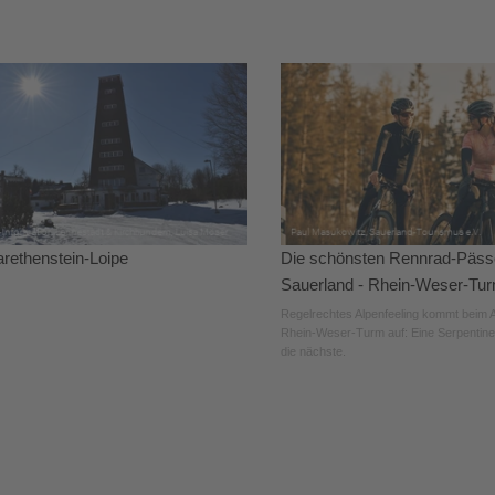
rethenstein-Loipe
Die schönsten Rennrad-Päss
Sauerland - Rhein-Weser-Tu
Regelrechtes Alpenfeeling kommt beim 
Rhein-Weser-Turm auf: Eine Serpentine 
die nächste.