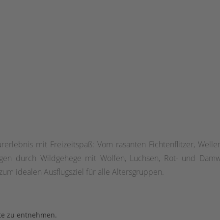
erlebnis mit Freizeitspaß: Vom rasanten Fichtenflitzer, Well
ngen durch Wildgehege mit Wölfen, Luchsen, Rot- und Damwi
m idealen Ausflugsziel für alle Altersgruppen.
ite zu entnehmen.