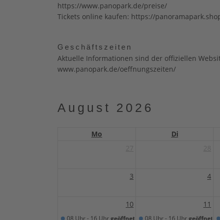
https://www.panopark.de/preise/
Tickets online kaufen: https://panoramapark.sh
Geschäftszeiten
Aktuelle Informationen sind der offiziellen Webs
www.panopark.de/oeffnungszeiten/
August 2026
Mo
Di
27
28
3
4
10
11
08 Uhr - 16 Uhr
geöffnet
08 Uhr - 16 Uhr
geöffnet