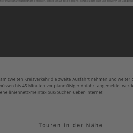
hrer Privatsphäreeinstellungen deaktiviert, klicken Sie auf das Fingerprint Symbol unten links und aktivieren Sie Google M
m zweiten Kreisverkehr die zweite Ausfahrt nehmen und weiter d
se müssen bis 45 Minuten vor planmäßiger Abfahrt angemeldet wer
aene-liniennetz/meintaxibus/buchen-ueber-internet
Touren in der Nähe