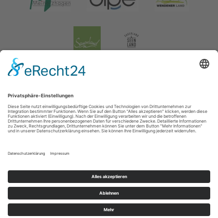
Impressum
|
Datenschutz
|
Social Media Datenschutz
Tourismusverband Biggesee-Listersee
Schüldernhof 17
57439
Attendorn
T: +49 (0) 2722 65 79 240
F: +49 (0) 2722 65 79 241
E: info@bigge-listersee.de
©
2026
Tourismusverband Biggesee-Listersee
Cookie-Einstellungen