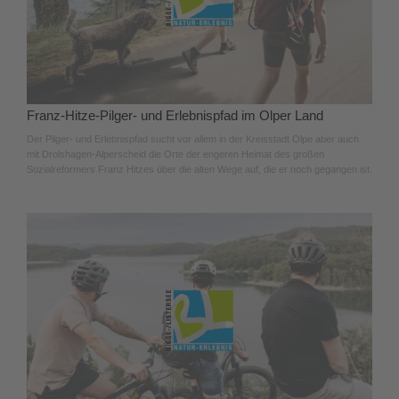
Franz-Hitze-Pilger- und Erlebnispfad im Olper Land
Der Pilger- und Erlebnispfad sucht vor allem in der Kreisstadt Olpe aber auch
mit Drolshagen-Alperscheid die Orte der engeren Heimat des großen
Sozialreformers Franz Hitzes über die alten Wege auf, die er noch gegangen ist.