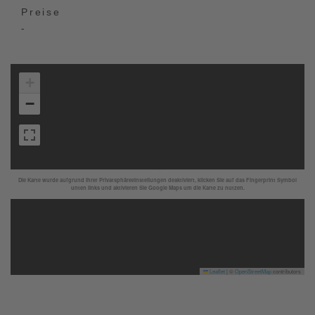
Preise
-
+
−
Die Karte wurde aufgrund Ihrer Privatsphäreeinstellungen deaktiviert, klicken Sie auf das Fingerprint Symbol
unten links und aktivieren Sie Google Maps um die Karte zu nutzen.
Leaflet
|
©
OpenStreetMap
contributors