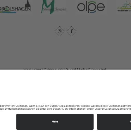
Impressum
|
Datenschutz
|
Social Media Datenschutz
Tourismusverband Biggesee-Listersee
Schüldernhof 17
57439
Attendorn
T: +49 (0) 2722 65 79 240
F: +49 (0) 2722 65 79 241
E: info@bigge-listersee.de
©
2026
Tourismusverband Biggesee-Listersee
Cookie-Einstellungen