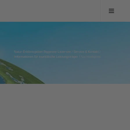
Natur-Erlebnisgebiet Biggesee-Listersee
/
Service & Kontakt
/
Informationen für touristische Leistungsträger
/
Nachhaltigkeit