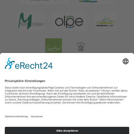
Impressum
|
Datenschutz
|
Social Media Datenschutz
Tourismusverband Biggesee-Listersee
Schüldernhof 17
57439
Attendorn
T: +49 (0) 2722 65 79 240
F: +49 (0) 2722 65 79 241
E: info@bigge-listersee.de
©
2026
Tourismusverband Biggesee-Listersee