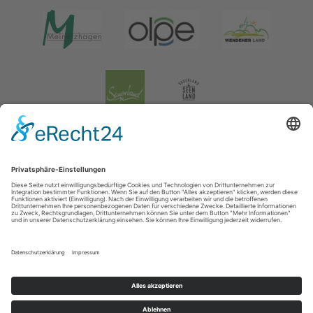
Impressum
|
Datenschutz
|
Social Media Datenschutz
Tourismusverband Biggesee-Listersee
Schüldernhof 17
57439
Attendorn
T: +49 (0) 2722 65 79 240
F: +49 (0) 2722 65 79 241
E: info@bigge-listersee.de
©
2026
Tourismusverband Biggesee-Listersee