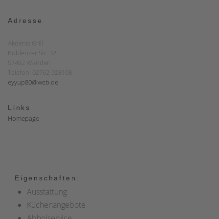
Adresse
Akdeniz Grill
Koblenzer Str. 32
57482 Wenden
Telefon: 02762-928108
eyyup80@web.de
Links
Homepage
Eigenschaften:
Ausstattung
Küchenangebote
Abholservice