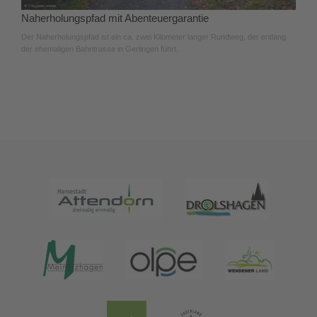
Naherholungspfad mit Abenteuergarantie
Der Naherholungspfad ist ein ca. zwei Kilometer langer Rundweg, der entlang
der ehemaligen Bahntrasse in Gerlingen führt.