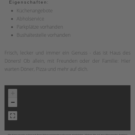
Eigenschaften:
Küchenangebote
Abholservice
Parkplätze vorhanden
Bushaltestelle vorhanden
Frisch, lecker und immer ein Genuss - das ist Haus des
Döners! Ob allein, mit Freunden oder der Familie: Hier
warten Döner, Pizza und mehr auf dich.
+
−
Die Karte wurde aufgrund Ihrer Privatsphäreeinstellungen deaktiviert, klicken Sie auf das Fingerprint Symbol