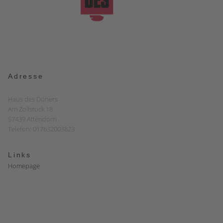
Adresse
Haus des Döners
Am Zollstock 18
57439 Attendorn
Telefon: 017632003823
Links
Homepage