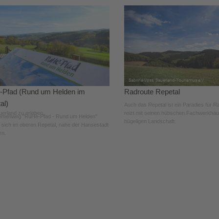
Pfad (Rund um Helden im
Radroute Repetal
al)
Auch das Repetal ist ein Paradies für R
auerland zu erleben.
reizt mit seinen hübschen Fachwerkhäu
emenweg "RuHe-Pfad - Rund um Helden"
hügeligen Landschaft.
t sich im oberen Repetal, nahe der Hansestadt
rn.