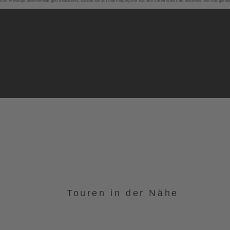
hrer Privatsphäreeinstellungen deaktiviert, klicken Sie auf das Fingerprint Symbol unten links und aktivieren Sie Google M
Touren in der Nähe