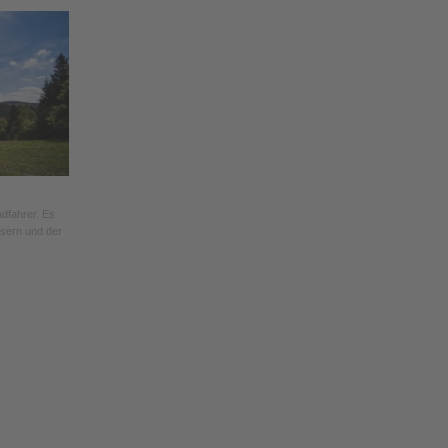
adfahrer. Es
sern und der