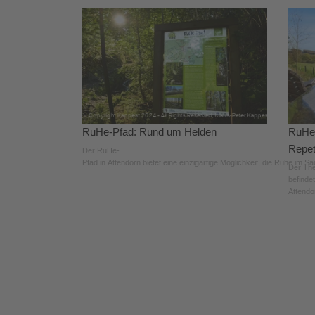
RuHe-Pfad: Rund um Helden
RuHe-
Repet
Der RuHe-
Pfad in Attendorn bietet eine einzigartige Möglichkeit, die Ruhe im S
Der Th
befinde
Attendo