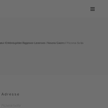
atur-Erlebnisgebiet Biggesee-Listersee
/
Neusta Gastro
/
Pizzeria Sicilia
Adresse
Pizzeria Sicilia