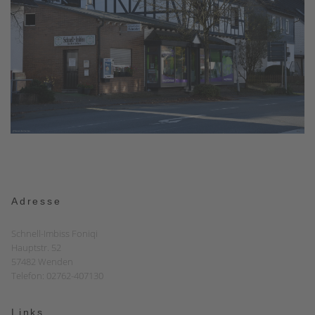
Adresse
Schnell-Imbiss Foniqi
Hauptstr. 52
57482 Wenden
Telefon: 02762-407130
Links