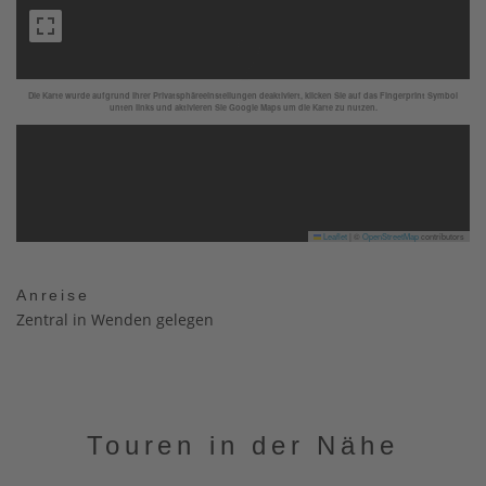
Die Karte wurde aufgrund Ihrer Privatsphäreeinstellungen deaktiviert, klicken Sie auf das Fingerprint Symbol
unten links und aktivieren Sie Google Maps um die Karte zu nutzen.
Leaflet
|
©
OpenStreetMap
contributors
Anreise
Zentral in Wenden gelegen
Touren in der Nähe